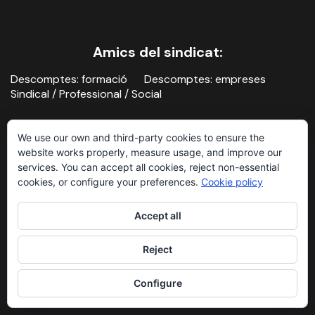
Amics del sindicat:
Descomptes: formació
Descomptes: empreses
Sindical / Professional / Social
We use our own and third-party cookies to ensure the
website works properly, measure usage, and improve our
services. You can accept all cookies, reject non-essential
cookies, or configure your preferences.
Cookie policy
Contacte
Avís legal i política de privacitat
Accept all
Sindicat de la Imatge, 2026
Reject
Configure