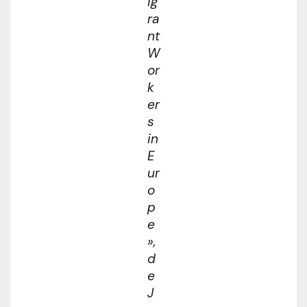
ig
ra
nt
W
or
k
er
s
in
E
ur
o
p
e
»,
d
e
J