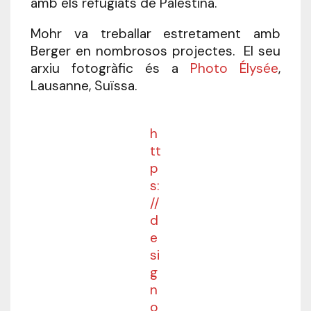
amb els refugiats de Palestina.
Mohr va treballar estretament amb
Berger en nombrosos projectes. El seu
arxiu fotogràfic és a
Photo Élysée
,
Lausanne, Suïssa.
h
tt
p
s:
//
d
e
si
g
n
o