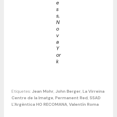
e
s
s,
N
o
v
a
Y
or
k
Etiquetes:
Jean Mohr
,
John Berger
,
La Virreina
Centre de la Imatge
,
Permanent Red
,
SSAD
L'Argèntica HO RECOMANA
,
Valentín Roma