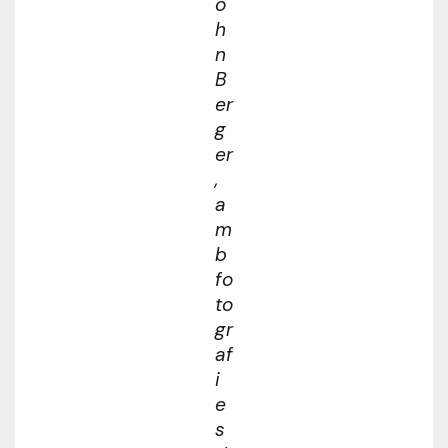
o
h
n
B
er
g
er
,
a
m
b
fo
to
gr
af
i
e
s