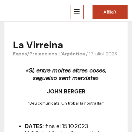
Afilia’t
La Virreina
Expos/Projeccions
L'Argèntica
/ 17 juliol, 2023
«Sí, entre moltes altres coses,
segueixo sent marxista»
.
JOHN BERGER
“Deu comunicats. On trobar la nostra llar”
DATES
: fins el 15.10.2023