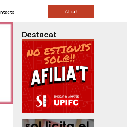
Afilia’t
ntacte
Destacat