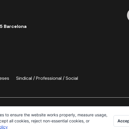
5 Barcelona
eses
Sindical / Professional / Social
es to ensure the website works properly, measure usage,
Accep
pt all cookies, reject non-essential cookies, or
licy