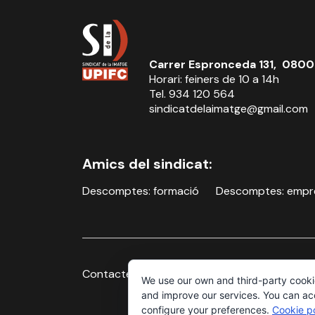
Carrer Espronceda 131, 0800
Horari: feiners de 10 a 14h
Tel. 934 120 564
sindicatdelaimatge@gmail.com
Amics del sindicat:
Descomptes: formació
Descomptes: empr
Contacte
Avís legal i política de privacitat
We use our own and third-party cooki
and improve our services. You can acce
configure your preferences.
Cookie po