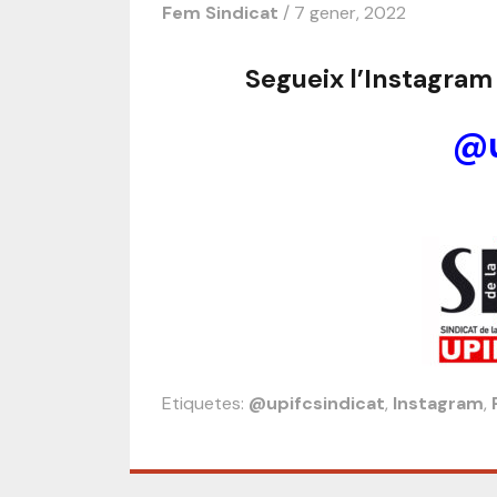
Fem Sindicat
/ 7 gener, 2022
Segueix l’Instagram d
@u
Etiquetes:
@upifcsindicat
,
Instagram
,