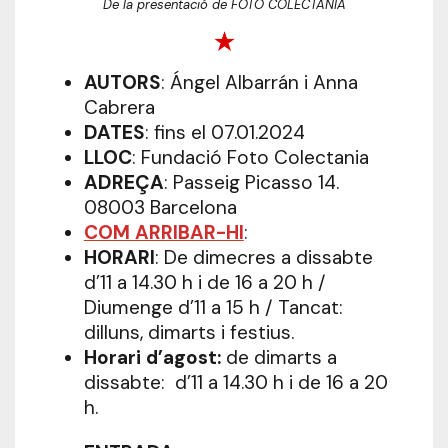
De la presentació de FOTO COLECTÀNIA
AUTORS
: Ángel Albarrán i Anna
Cabrera
DATES
: fins el 07.01.2024
LLOC
: Fundació Foto Colectania
ADREÇA
: Passeig Picasso 14.
08003 Barcelona
COM ARRIBAR-HI
:
HORARI
: De dimecres a dissabte
d’11 a 14.30 h i de 16 a 20 h /
Diumenge d’11 a 15 h / Tancat:
dilluns, dimarts i festius.
Horari d’agost:
de dimarts a
dissabte: d’11 a 14.30 h i de 16 a 20
h.