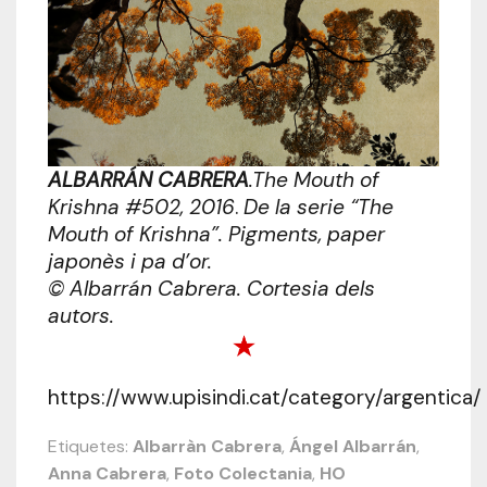
ALBARRÁN CABRERA
.The Mouth of
Krishna #502, 2016
.
De la serie “The
Mouth of Krishna”. Pigments, paper
japonès i pa d’or.
© Albarrán Cabrera. Cortesia dels
autors.
https://www.upisindi.cat/category/argentica/
Etiquetes:
Albarràn Cabrera
,
Ángel Albarrán
,
Anna Cabrera
,
Foto Colectania
,
HO