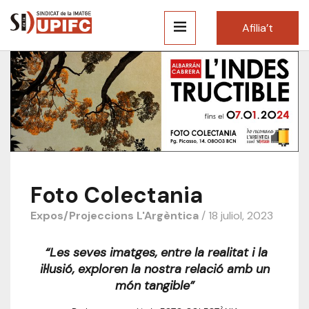
Afilia’t
Foto Colectania
Expos/Projeccions
L'Argèntica
/ 18 juliol, 2023
“Les seves imatges, entre la realitat i la
il·lusió, exploren la nostra relació amb un
món tangible”