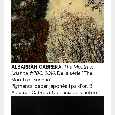
ALBARRÁN CABRERA.
The Mouth of
Krishna #780, 2016
. De la sèrie “The
Mouth of Krishna”.
Pigments, paper japonès i pa d’or. ©
Albarrán Cabrera. Cortesia dels autors.