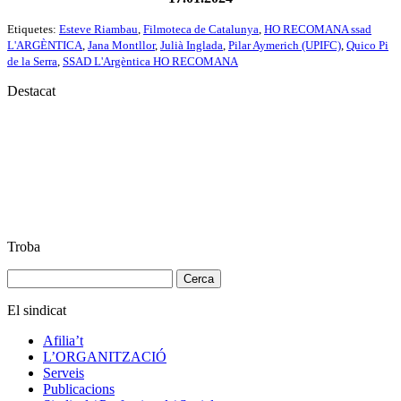
Etiquetes:
Esteve Riambau
,
Filmoteca de Catalunya
,
HO RECOMANA ssad
L'ARGÈNTICA
,
Jana Montllor
,
Julià Inglada
,
Pilar Aymerich (UPIFC)
,
Quico Pi
de la Serra
,
SSAD L'Argèntica HO RECOMANA
Destacat
Troba
Cerca:
El sindicat
Afilia’t
L’ORGANITZACIÓ
Serveis
Publicacions