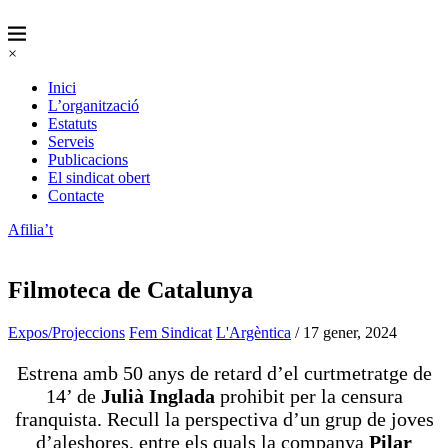
×
Inici
L’organització
Estatuts
Serveis
Publicacions
El sindicat obert
Contacte
Afilia’t
Filmoteca de Catalunya
Expos/Projeccions
Fem Sindicat
L'Argèntica
/ 17 gener, 2024
Estrena amb 50 anys de retard d’el curtmetratge de
14’ de
Julià Inglada
prohibit per la censura
franquista. Recull la perspectiva d’un grup de joves
d’aleshores, entre els quals la companya
Pilar