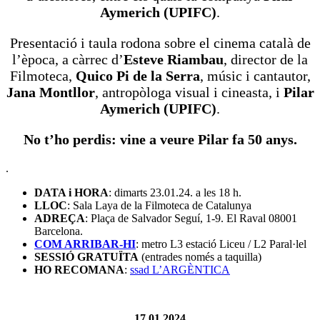
Aymerich (UPIFC)
.
Presentació i taula rodona sobre el cinema català de
l’època, a càrrec d’
Esteve Riambau
, director de la
Filmoteca,
Quico Pi de la Serra
, músic i cantautor,
Jana Montllor
, antropòloga visual i cineasta, i
Pilar
Aymerich (UPIFC)
.
No t’ho perdis: vine a veure Pilar fa 50 anys.
.
DATA i HORA
: dimarts 23.01.24. a les 18 h.
LLOC
: Sala Laya de la Filmoteca de Catalunya
ADREÇA
: Plaça de Salvador Seguí, 1-9. El Raval 08001
Barcelona.
COM ARRIBAR-HI
: metro L3 estació Liceu / L2 Paral·lel
SESSIÓ GRATUÏTA
(entrades només a taquilla)
HO RECOMANA
:
ssad L’ARGÈNTICA
17.01.2024