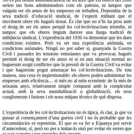
serien tan bons administradors com els patrons, ni tampoc que
vulguin ser els amos de les empreses on treballen. Dependria de la
seva tradició d’educació sindical, de l’esperit militant que el
moviment obrer els hagués donat. És clar que no n’hi ha prou amb
el desig de ser els amos perquè les col·lectivitzacions triomfin, ni
tampoc que els obrers tinguin darrere una llarga tradició de
militància sindical. L’experiència del 1936 va demostrar que les dues
condicions existien. Però va ser una experiència anòmala, en
condicions anòmales. Ningú no pot saber si, guanyada la Guerra
Civil i passades les tensions entusiastes que va provocar, hagués
persistit el desig de ser els amos ni si en una situació normal no
haguessin sorgit conflictes que la pressió de la Guerra Civil va evitar
i que haguessin pogut amenaçar les col·lectivitzacions. De tota
manera, una cosa és inqüestionable: els obrers poden administrar les
empreses amb eficiència… si més no al món econòmic de fa més de
seixanta anys, relativament simple comparat amb la complexitat
actual, amb la seva mundialització o globalització, els seus
conglomerats i fusions i els nous mitjans tècnics de què disposa.
L’experiència de les col·lectivitzacions no és típica, és clar, ja que va
passar al començament d’una guerra civil i no és probable que les
circumstàncies es repeteixin. El que es va fer a Espanya pot servir
d’antecedent, sí, però no per a imitar-lo sinó per evitar els errors que
es van cometre i per aprendre dels encerts.