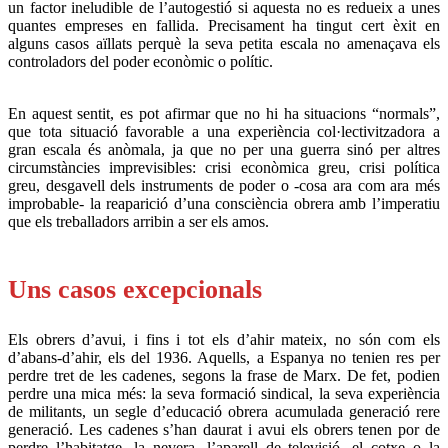
un factor ineludible de l’autogestió si aquesta no es redueix a unes
quantes empreses en fallida. Precisament ha tingut cert èxit en
alguns casos aïllats perquè la seva petita escala no amenaçava els
controladors del poder econòmic o polític.
En aquest sentit, es pot afirmar que no hi ha situacions “normals”,
que tota situació favorable a una experiència col·lectivitzadora a
gran escala és anòmala, ja que no per una guerra sinó per altres
circumstàncies imprevisibles: crisi econòmica greu, crisi política
greu, desgavell dels instruments de poder o -cosa ara com ara més
improbable- la reaparició d’una consciència obrera amb l’imperatiu
que els treballadors arribin a ser els amos.
.
Uns casos excepcionals
Els obrers d’avui, i fins i tot els d’ahir mateix, no són com els
d’abans-d’ahir, els del 1936. Aquells, a Espanya no tenien res per
perdre tret de les cadenes, segons la frase de Marx. De fet, podien
perdre una mica més: la seva formació sindical, la seva experiència
de militants, un segle d’educació obrera acumulada generació rere
generació. Les cadenes s’han daurat i avui els obrers tenen por de
perdre l’habitatge, la nevera, l’aparell de televisió, el cotxe o la