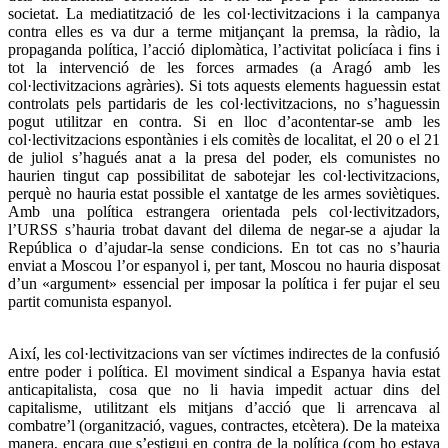
societat. La mediatització de les col·lectivitzacions i la campanya
contra elles es va dur a terme mitjançant la premsa, la ràdio, la
propaganda política, l’acció diplomàtica, l’activitat policíaca i fins i
tot la intervenció de les forces armades (a Aragó amb les
col·lectivitzacions agràries). Si tots aquests elements haguessin estat
controlats pels partidaris de les col·lectivitzacions, no s’haguessin
pogut utilitzar en contra. Si en lloc d’acontentar-se amb les
col·lectivitzacions espontànies i els comitès de localitat, el 20 o el 21
de juliol s’hagués anat a la presa del poder, els comunistes no
haurien tingut cap possibilitat de sabotejar les col·lectivitzacions,
perquè no hauria estat possible el xantatge de les armes soviètiques.
Amb una política estrangera orientada pels col·lectivitzadors,
l’URSS s’hauria trobat davant del dilema de negar-se a ajudar la
República o d’ajudar-la sense condicions. En tot cas no s’hauria
enviat a Moscou l’or espanyol i, per tant, Moscou no hauria disposat
d’un «argument» essencial per imposar la política i fer pujar el seu
partit comunista espanyol.
Així, les col·lectivitzacions van ser víctimes indirectes de la confusió
entre poder i política. El moviment sindical a Espanya havia estat
anticapitalista, cosa que no li havia impedit actuar dins del
capitalisme, utilitzant els mitjans d’acció que li arrencava al
combatre’l (organització, vagues, contractes, etcètera). De la mateixa
manera, encara que s’estigui en contra de la política (com ho estava