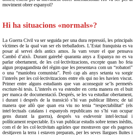
moviment obrer espanyol?
.
Hi ha situacions «normals»?
La Guerra Civil va ser seguida per una dura repressió, les principals
víctimes de la qual van ser els treballadors. L’Estat franquista es va
posar al servei dels antics amos. Ja vam veure el que pensava
Cambó d’això. Durant gairebé quaranta anys a Espanya no es va
parlar obertament, de les col·lectivitzacions, excepte quan ho feia
algun propagandista del règim que les presentava com un “robatori”
o una “maniobra comunista”. Però cap als anys setanta va sorgir
l’interès per les col·lectivitzacions entre els qui no les havien viscut.
Primer entre alguns estudiants que van aconseguir se’ls permetés
escriure-hi tesis. L’interès es va estendre en certa manera en el buit
per manca de documentació. Després, se les va estudiar obertament,
i durant i després de la transició s’hi van publicar llibres; de tal
manera que allò que quan era viu no tenia “respectabilitat” (els
intel·lectuals catalans i espanyols republicans no s’hi van ocupar
gens durant la guerra), després va esdevenir intel·lectual i
políticament respectable. Es van publicar estudis sobre temes inèdits,
com el de les col·lectivitats agràries que mostraven que els pagesos
desitjaven la terra i estaven preparats, per les seves llargues lluites i