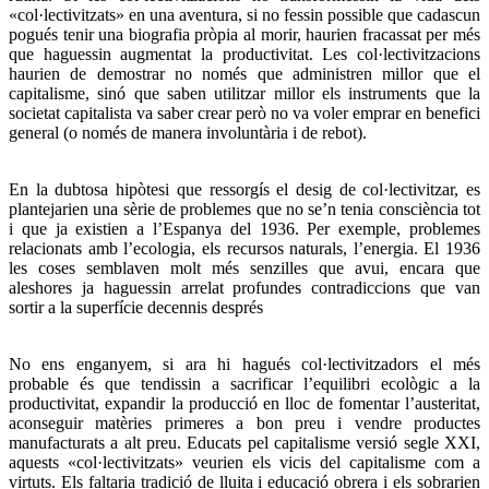
«col·lectivitzats» en una aventura, si no fessin possible que cadascun
pogués tenir una biografia pròpia al morir, haurien fracassat per més
que haguessin augmentat la productivitat. Les col·lectivitzacions
haurien de demostrar no només que administren millor que el
capitalisme, sinó que saben utilitzar millor els instruments que la
societat capitalista va saber crear però no va voler emprar en benefici
general (o només de manera involuntària i de rebot).
En la dubtosa hipòtesi que ressorgís el desig de col·lectivitzar, es
plantejarien una sèrie de problemes que no se’n tenia consciència tot
i que ja existien a l’Espanya del 1936. Per exemple, problemes
relacionats amb l’ecologia, els recursos naturals, l’energia. El 1936
les coses semblaven molt més senzilles que avui, encara que
aleshores ja haguessin arrelat profundes contradiccions que van
sortir a la superfície decennis després
No ens enganyem, si ara hi hagués col·lectivitzadors el més
probable és que tendissin a sacrificar l’equilibri ecològic a la
productivitat, expandir la producció en lloc de fomentar l’austeritat,
aconseguir matèries primeres a bon preu i vendre productes
manufacturats a alt preu. Educats pel capitalisme versió segle XXI,
aquests «col·lectivitzats» veurien els vicis del capitalisme com a
virtuts. Els faltaria tradició de lluita i educació obrera i els sobrarien