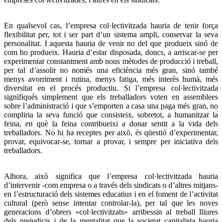
En qualsevol cas, l’empresa col·lectivitzada hauria de tenir força
flexibilitat per, tot i ser part d’un sistema ampli, conservar la seva
personalitat. I aquesta hauria de venir no del que produeix sinó de
com ho produeix. Hauria d’estar disposada, doncs, a arriscar-se per
experimentar constantment amb nous mètodes de producció i treball,
per tal d’assolir no només una eficiència més gran, sinó també
menys avorriment i rutina, menys fatiga, més interès humà, més
diversitat en el procés productiu. Si l’empresa col·lectivitzada
signifiqués simplement que els treballadors voten en assemblees
sobre l’administració i que s’emporten a casa una paga més gran, no
compliria la seva funció que consisteix, sobretot, a humanitzar la
feina, en què la feina contribueixi a donar sentit a la vida dels
treballadors. No hi ha receptes per això, és qüestió d’experimentar,
provar, equivocar-se, tornar a provar, i sempre per iniciativa dels
treballadors.
Alhora, això significa que l’empresa col·lectivitzada hauria
d’intervenir -com empresa o a través dels sindicats o d’altres mitjans-
en l’estructuració dels sistemes educatius i en el foment de l’activitat
cultural (però sense intentar controlar-la), per tal que les noves
generacions d’obrers «col·lectivitzats» arribessin al treball lliures
dels prejudicis i de la mentalitat que la societat capitalista hauria