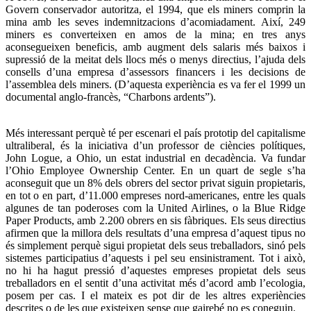
Govern conservador autoritza, el 1994, que els miners comprin la
mina amb les seves indemnitzacions d’acomiadament. Així, 249
miners es converteixen en amos de la mina; en tres anys
aconsegueixen beneficis, amb augment dels salaris més baixos i
supressió de la meitat dels llocs més o menys directius, l’ajuda dels
consells d’una empresa d’assessors financers i les decisions de
l’assemblea dels miners. (D’aquesta experiència es va fer el 1999 un
documental anglo-francès, “Charbons ardents”).
Més interessant perquè té per escenari el país prototip del capitalisme
ultraliberal, és la iniciativa d’un professor de ciències polítiques,
John Logue, a Ohio, un estat industrial en decadència. Va fundar
l’Ohio Employee Ownership Center. En un quart de segle s’ha
aconseguit que un 8% dels obrers del sector privat siguin propietaris,
en tot o en part, d’11.000 empreses nord-americanes, entre les quals
algunes de tan poderoses com la United Airlines, o la Blue Ridge
Paper Products, amb 2.200 obrers en sis fàbriques. Els seus directius
afirmen que la millora dels resultats d’una empresa d’aquest tipus no
és simplement perquè sigui propietat dels seus treballadors, sinó pels
sistemes participatius d’aquests i pel seu ensinistrament. Tot i això,
no hi ha hagut pressió d’aquestes empreses propietat dels seus
treballadors en el sentit d’una activitat més d’acord amb l’ecologia,
posem per cas. I el mateix es pot dir de les altres experiències
descrites o de les que existeixen sense que gairebé no es coneguin.