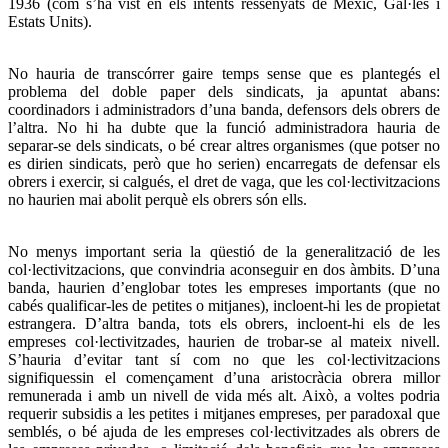
1936 (com s’ha vist en els intents ressenyats de Mèxic, Gal·les i
Estats Units).
No hauria de transcórrer gaire temps sense que es plantegés el
problema del doble paper dels sindicats, ja apuntat abans:
coordinadors i administradors d’una banda, defensors dels obrers de
l’altra. No hi ha dubte que la funció administradora hauria de
separar-se dels sindicats, o bé crear altres organismes (que potser no
es dirien sindicats, però que ho serien) encarregats de defensar els
obrers i exercir, si calgués, el dret de vaga, que les col·lectivitzacions
no haurien mai abolit perquè els obrers són ells.
No menys important seria la qüestió de la generalització de les
col·lectivitzacions, que convindria aconseguir en dos àmbits. D’una
banda, haurien d’englobar totes les empreses importants (que no
cabés qualificar-les de petites o mitjanes), incloent-hi les de propietat
estrangera. D’altra banda, tots els obrers, incloent-hi els de les
empreses col·lectivitzades, haurien de trobar-se al mateix nivell.
S’hauria d’evitar tant sí com no que les col·lectivitzacions
signifiquessin el començament d’una aristocràcia obrera millor
remunerada i amb un nivell de vida més alt. Això, a voltes podria
requerir subsidis a les petites i mitjanes empreses, per paradoxal que
semblés, o bé ajuda de les empreses col·lectivitzades als obrers de