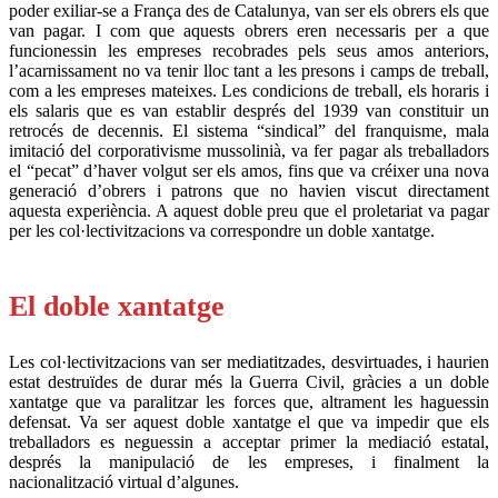
poder exiliar-se a França des de Catalunya, van ser els obrers els que
van pagar. I com que aquests obrers eren necessaris per a que
funcionessin les empreses recobrades pels seus amos anteriors,
l’acarnissament no va tenir lloc tant a les presons i camps de treball,
com a les empreses mateixes. Les condicions de treball, els horaris i
els salaris que es van establir després del 1939 van constituir un
retrocés de decennis. El sistema “sindical” del franquisme, mala
imitació del corporativisme mussolinià, va fer pagar als treballadors
el “pecat” d’haver volgut ser els amos, fins que va créixer una nova
generació d’obrers i patrons que no havien viscut directament
aquesta experiència. A aquest doble preu que el proletariat va pagar
per les col·lectivitzacions va correspondre un doble xantatge.
.
El doble xantatge
Les col·lectivitzacions van ser mediatitzades, desvirtuades, i haurien
estat destruïdes de durar més la Guerra Civil, gràcies a un doble
xantatge que va paralitzar les forces que, altrament les haguessin
defensat. Va ser aquest doble xantatge el que va impedir que els
treballadors es neguessin a acceptar primer la mediació estatal,
després la manipulació de les empreses, i finalment la
nacionalització virtual d’algunes.