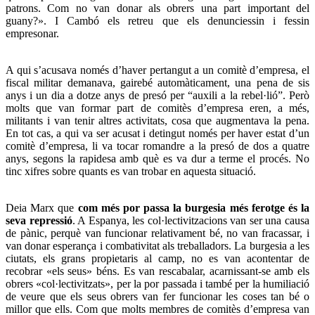
patrons. Com no van donar als obrers una part important del
guany?». I Cambó els retreu que els denunciessin i fessin
empresonar.
A qui s’acusava només d’haver pertangut a un comitè d’empresa, el
fiscal militar demanava, gairebé automàticament, una pena de sis
anys i un dia a dotze anys de presó per “auxili a la rebel·lió”. Però
molts que van formar part de comitès d’empresa eren, a més,
militants i van tenir altres activitats, cosa que augmentava la pena.
En tot cas, a qui va ser acusat i detingut només per haver estat d’un
comitè d’empresa, li va tocar romandre a la presó de dos a quatre
anys, segons la rapidesa amb què es va dur a terme el procés. No
tinc xifres sobre quants es van trobar en aquesta situació.
Deia Marx que
com més por passa la burgesia més ferotge és la
seva repressió
. A Espanya, les col·lectivitzacions van ser una causa
de pànic, perquè van funcionar relativament bé, no van fracassar, i
van donar esperança i combativitat als treballadors. La burgesia a les
ciutats, els grans propietaris al camp, no es van acontentar de
recobrar «els seus» béns. Es van rescabalar, acarnissant-se amb els
obrers «col·lectivitzats», per la por passada i també per la humiliació
de veure que els seus obrers van fer funcionar les coses tan bé o
millor que ells. Com que molts membres de comitès d’empresa van