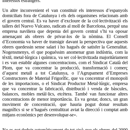
interessos estrangers.
Un altre inconvenient el van constituir els interessos d’espanyols
domiciliats fora de Catalunya i els dels organismes relacionats amb
el govern central. Es va haver d’excloure de la col·lectivització els
tallers del Nuevo Vulcano, radicats al moll de Barcelona, ​​perquè una
empresa naviliera que depenia del govern central s’hi va oposar
amenaçant als obrers de privar-los de la nòmina. El Consell
d’Economia va haver de transigir davant la perspectiva que aquests
obrers quedessin sense salari i ho hagués de satisfer la Generalitat.
Nogensmenys, el que poguéssim anomenar gran indústria, com la
tèxtil, metal·lúrgica i química, va ser col·lectivitzada majoritàriament
i es van establir algunes concentracions, com el Sindicat Català del
Plom, que va concentrar la producció, transformació i comerç
d’aquest metall a tot Catalunya, o l’Agrupament d’Empreses
Constructores de Material Frigorífic, que va concentrar el monopoli
de les importacions, o el Sindicat Productor Metal·lúrgic, empresa
que va concentrar la fabricació, distribució i venda de bàscules,
balances, mobles metàl·lics, etcètera. També van funcionar altres
concentracions de menor importància. Es va gestar, doncs, un gran
moviment de concentració, que hauria pogut donar resultats
magnífics si se n’hagués centralitzat aviat la direcció i comptat amb
mitjans econòmics per desenvolupar-se».
No es pot deduir automàticament de tot això que els obrers del 2000