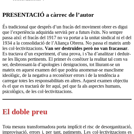
PRESENTACIÓ a càrrec de l’autor
És tradicional que després d’un fracàs del moviment obrer es digui
que l’experiència adquirida servirà per a futurs èxits. No sempre
passa així: el fracàs del 1917 no va portar a la unitat sindical ni el del
1934 a la consolidació de l’Aliança Obrera. No passa el mateix amb
les col·lectivitzacions.
Van ser destruïdes però no van fracassar
.
Es tractava d’un experiment, d’una prova, i s’ha d’analitzar i deduir-
ne les lliçons pertinents. El primer és conèixer la realitat tal com va
ser, desbrossant-la d’apologies i denigracions, tot lliurant-se un
mateix en aquest examen del que podria anomenar-se masclisme
ideològic, de la negativa a reconèixer errors i de la tendència a
carregar totes les responsabilitats en altres. Aquest examen objectiu
és el que es tractarà de fer aquí, pel que fa als aspectes humans,
psicològics, de les col·lectivitzacions.
El doble preu
Tota mesura transformadora porta implícit el risc de desorganització,
improvisació, errors i, per tant, patiments. Les col·lectivitzacions es