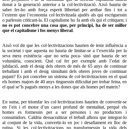
donat a la generació anterior a la col·lectivització. Això hauria de
saber fer-ho amb força esperit llibertari per arribar fins i tot a
l’extrem que l’economia col·lectivitzada ajudés als qui escriguessin
o parlessin criticant-la. El capitalisme ho fa amb els qui el critiquen; i
no es pot concebre una cosa que, per principi, ha de ser millor
que el capitalisme i fos menys liberal
.
Això vol dir que les col·lectivitzacions haurien de tenir influència a
la societat i que aquesta no hauria de limitar-se a l’exercida per la
seva mera existència -que no seria poca- sinó que hauria de ser
voluntària, conscient. Què cal fer per exemple amb l’edat de
jubilació, amb el desig dels obrers de més de 65 anys de continuar
treballant i amb el desig simultani dels obrers joves de continuar
pujant? Es pot concebre un sistema de col·lectivitzacions en el qual
els homes majors de 40 anys tinguessin dificultat per trobar feina, en
el qual se’ls pagués menys a les dones que als homes pel mateix?
En suma, per triomfar les col·lectivitzacions haurien de convertir-se
en l’eix i el motor d’un canvi profund de mentalitat, perquè els
homes es formessin per a ser persones i no productors i
consumidors. Caldria dessacralitzar el treball alhora que integrar-lo
al conjunt de la vida, convertir-lo en joc i desafiament en lloc de
rutina. Si les col·lectivitzacions no transformessin la vida dels