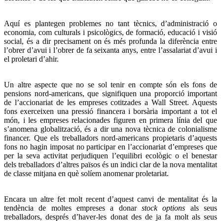
Aquí es plantegen problemes no tant tècnics, d’administració o
economia, com culturals i psicològics, de formació, educació i visió
social, és a dir precisament on és més profunda la diferència entre
l’obrer d’avui i l’obrer de fa seixanta anys, entre l’assalariat d’avui i
el proletari d’ahir.
Un altre aspecte que no se sol tenir en compte són els fons de
pensions nord-americans, que signifiquen una proporció important
de l’accionariat de les empreses cotitzades a Wall Street. Aquests
fons exerceixen una pressió financera i borsària important a tot el
món, i les empreses relacionades figuren en primera línia del que
s’anomena globalització, és a dir una nova tècnica de colonialisme
financer. Que els treballadors nord-americans propietaris d’aquests
fons no hagin imposat no participar en l’accionariat d’empreses que
per la seva activitat perjudiquen l’equilibri ecològic o el benestar
dels treballadors d’altres països és un indici clar de la nova mentalitat
de classe mitjana en què solíem anomenar proletariat.
Encara un altre fet molt recent d’aquest canvi de mentalitat és la
tendència de moltes empreses a donar
stock options
als seus
treballadors, després d’haver-les donat des de ja fa molt als seus