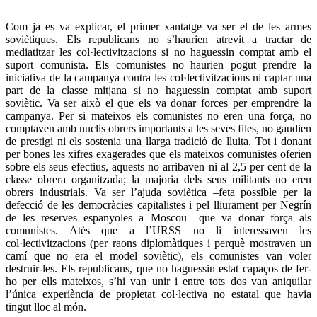
Com ja es va explicar, el primer xantatge va ser el de les armes
soviètiques. Els republicans no s’haurien atrevit a tractar de
mediatitzar les col·lectivitzacions si no haguessin comptat amb el
suport comunista. Els comunistes no haurien pogut prendre la
iniciativa de la campanya contra les col·lectivitzacions ni captar una
part de la classe mitjana si no haguessin comptat amb suport
soviètic. Va ser això el que els va donar forces per emprendre la
campanya. Per si mateixos els comunistes no eren una força, no
comptaven amb nuclis obrers importants a les seves files, no gaudien
de prestigi ni els sostenia una llarga tradició de lluita. Tot i donant
per bones les xifres exagerades que els mateixos comunistes oferien
sobre els seus efectius, aquests no arribaven ni al 2,5 per cent de la
classe obrera organitzada; la majoria dels seus militants no eren
obrers industrials. Va ser l’ajuda soviètica –feta possible per la
defecció de les democràcies capitalistes i pel lliurament per Negrín
de les reserves espanyoles a Moscou– que va donar força als
comunistes. Atès que a l’URSS no li interessaven les
col·lectivitzacions (per raons diplomàtiques i perquè mostraven un
camí que no era el model soviètic), els comunistes van voler
destruir-les. Els republicans, que no haguessin estat capaços de fer-
ho per ells mateixos, s’hi van unir i entre tots dos van aniquilar
l’única experiència de propietat col·lectiva no estatal que havia
tingut lloc al món.