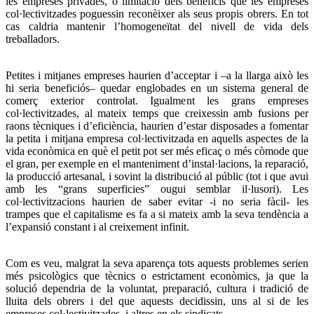
les empreses privades, o limitació dels beneficis que les empreses
col·lectivitzades poguessin reconèixer als seus propis obrers. En tot
cas caldria mantenir l’homogeneïtat del nivell de vida dels
treballadors.
Petites i mitjanes empreses haurien d’acceptar i –a la llarga això les
hi seria beneficiós– quedar englobades en un sistema general de
comerç exterior controlat. Igualment les grans empreses
col·lectivitzades, al mateix temps que creixessin amb fusions per
raons tècniques i d’eficiència, haurien d’estar disposades a fomentar
la petita i mitjana empresa col·lectivitzada en aquells aspectes de la
vida econòmica en què el petit pot ser més eficaç o més còmode que
el gran, per exemple en el manteniment d’instal·lacions, la reparació,
la producció artesanal, i sovint la distribució al públic (tot i que avui
amb les “grans superficies” ougui semblar il·lusori). Les
col·lectivitzacions haurien de saber evitar -i no seria fàcil- les
trampes que el capitalisme es fa a si mateix amb la seva tendència a
l’expansió constant i al creixement infinit.
Com es veu, malgrat la seva aparença tots aquests problemes serien
més psicològics que tècnics o estrictament econòmics, ja que la
solució dependria de la voluntat, preparació, cultura i tradició de
lluita dels obrers i del que aquests decidissin, uns al si de les
empreses col·lectivitzades, i altres en els sindicats.