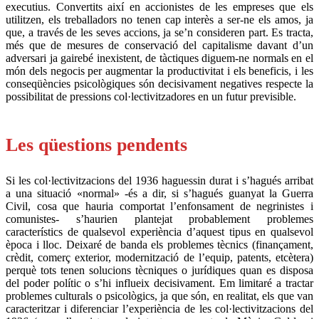
executius. Convertits així en accionistes de les empreses que els
utilitzen, els treballadors no tenen cap interès a ser-ne els amos, ja
que, a través de les seves accions, ja se’n consideren part. Es tracta,
més que de mesures de conservació del capitalisme davant d’un
adversari ja gairebé inexistent, de tàctiques diguem-ne normals en el
món dels negocis per augmentar la productivitat i els beneficis, i les
conseqüències psicològiques són decisivament negatives respecte la
possibilitat de pressions col·lectivitzadores en un futur previsible.
.
Les qüestions pendents
Si les col·lectivitzacions del 1936 haguessin durat i s’hagués arribat
a una situació «normal» -és a dir, si s’hagués guanyat la Guerra
Civil, cosa que hauria comportat l’enfonsament de negrinistes i
comunistes- s’haurien plantejat probablement problemes
característics de qualsevol experiència d’aquest tipus en qualsevol
època i lloc. Deixaré de banda els problemes tècnics (finançament,
crèdit, comerç exterior, modernització de l’equip, patents, etcètera)
perquè tots tenen solucions tècniques o jurídiques quan es disposa
del poder polític o s’hi influeix decisivament. Em limitaré a tractar
problemes culturals o psicològics, ja que són, en realitat, els que van
caracteritzar i diferenciar l’experiència de les col·lectivitzacions del