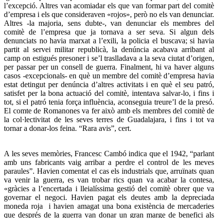
l’excepció. Altres van acomiadar els que van formar part del comitè
d’empresa i els que consideraven «rojos», però no els van denunciar.
Altres -la majoria, sens dubte-, van denunciar els membres del
comitè de l’empresa que ja tornava a ser seva. Si algun dels
denunciats no havia marxat a l’exili, la policia el buscava; si havia
partit al servei militar republicà, la denúncia acabava arribant al
camp on estigués presoner i se’l traslladava a la seva ciutat d’origen,
per passar per un consell de guerra. Finalment, hi va haver alguns
casos -excepcionals- en què un membre del comitè d’empresa havia
estat detingut per denúncia d’altres activitats i en què el seu patró,
satisfet per la bona actuació del comitè, intentava salvar-lo, i fins i
tot, si el patró tenia força influència, aconseguia treure’l de la presó.
El comte de Romanones va fer això amb els membres del comitè de
la col·lectivitat de les seves terres de Guadalajara, i fins i tot va
tornar a donar-los feina. “Rara avis”, cert.
A les seves memòries, Francesc Cambó indica que el 1942, “parlant
amb uns fabricants vaig arribar a perdre el control de les meves
paraules”. Havien comentat el cas els industrials que, arruïnats quan
va venir la guerra, es van trobar rics quan va acabar la contesa,
«gràcies a l’encertada i lleialíssima gestió del comitè obrer que va
governar el negoci. Havien pagat els deutes amb la depreciada
moneda roja i havien amagat una bona existència de mercaderies
que després de la guerra van donar un gran marge de benefici als