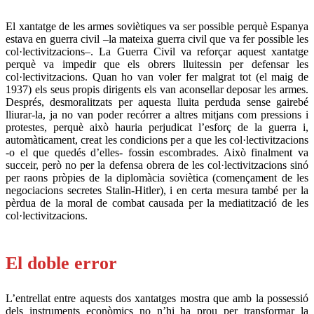
El xantatge de les armes soviètiques va ser possible perquè Espanya
estava en guerra civil –la mateixa guerra civil que va fer possible les
col·lectivitzacions–. La Guerra Civil va reforçar aquest xantatge
perquè va impedir que els obrers lluitessin per defensar les
col·lectivitzacions. Quan ho van voler fer malgrat tot (el maig de
1937) els seus propis dirigents els van aconsellar deposar les armes.
Després, desmoralitzats per aquesta lluita perduda sense gairebé
lliurar-la, ja no van poder recórrer a altres mitjans com pressions i
protestes, perquè això hauria perjudicat l’esforç de la guerra i,
automàticament, creat les condicions per a que les col·lectivitzacions
-o el que quedés d’elles- fossin escombrades. Això finalment va
succeir, però no per la defensa obrera de les col·lectivitzacions sinó
per raons pròpies de la diplomàcia soviètica (començament de les
negociacions secretes Stalin-Hitler), i en certa mesura també per la
pèrdua de la moral de combat causada per la mediatització de les
col·lectivitzacions.
.
El doble error
L’entrellat entre aquests dos xantatges mostra que amb la possessió
dels instruments econòmics no n’hi ha prou per transformar la