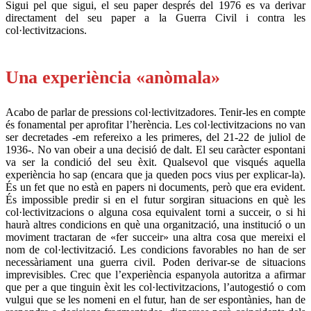
Sigui pel que sigui, el seu paper després del 1976 es va derivar
directament del seu paper a la Guerra Civil i contra les
col·lectivitzacions.
.
Una experiència «anòmala»
Acabo de parlar de pressions col·lectivitzadores. Tenir-les en compte
és fonamental per aprofitar l’herència. Les col·lectivitzacions no van
ser decretades -em refereixo a les primeres, del 21-22 de juliol de
1936-. No van obeir a una decisió de dalt. El seu caràcter espontani
va ser la condició del seu èxit. Qualsevol que visqués aquella
experiència ho sap (encara que ja queden pocs vius per explicar-la).
És un fet que no està en papers ni documents, però que era evident.
És impossible predir si en el futur sorgiran situacions en què les
col·lectivitzacions o alguna cosa equivalent torni a succeir, o si hi
haurà altres condicions en què una organització, una institució o un
moviment tractaran de «fer succeir» una altra cosa que mereixi el
nom de col·lectivització. Les condicions favorables no han de ser
necessàriament una guerra civil. Poden derivar-se de situacions
imprevisibles. Crec que l’experiència espanyola autoritza a afirmar
que per a que tinguin èxit les col·lectivitzacions, l’autogestió o com
vulgui que se les nomeni en el futur, han de ser espontànies, han de