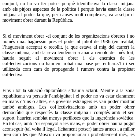
conjunt, no ho va fer potser perquè identificava la classe mitjana
amb els pitjors aspectes de la política i perquè havia estat la classe
mitjana al poder la que, per causes molt complexes, va assetjar el
moviment obrer durant la República.
Si el moviment obrer -el conjunt de les organitzacions obreres i no
només una- haguessin pres el poder al juliol de 1936 (en realitat,
l’haguessin acceptat o recollit, ja que estava al mig del carrer) la
classe mitjana, amb la seva tendència a anar a remolc del més fort,
hauria seguit al moviment obrer i els enemics de les
col·lectivitzacions no haurien trobat una base per enfilar-s’hi i ser
utilitzada com carn de propaganda i rumors contra la propietat
col·lectiva.
Fins i tot la situació diplomàtica s’hauria aclarit. Mentre a la zona
republicana va persistir l’ambigüitat i el poder no va estar clarament
en mans d’uns o altres, els governs estrangers es van poder mostrar
també ambigus. Les col·lectivitzacions amb un poder obrer
democràtic que respectès la classe mitjana i comptés amb el seu
suport, haurien semblat menys perilloses que la ingerència soviètica.
En tot cas, amb l’or espanyol a les mans, el poder obrer hauria pogut
aconseguir (tal volta il·legal, lícitament potser) tantes armes i a millor
preu com les que Moscou va proporcionar i probablement més, les