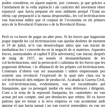
poden considerar, en aquest aspecte, poc costoses, ja que gràcies a
l’arrelament de la vella aspiració i als caràcters del moviment obrer
espanyol -que havia preparat els seus militants perquè l’Estat no
oferia cap preparació a la massa desposseïda-, les col·lectivitzacions
van funcionar millor que el conjunt de l’economia en els primers
anys de la Revolució Francesa o de la Revolució Russa.
Però es va haver de pagar un altre preu. Si les forces que haguessin
pogut impedir les col·lectivitzacions van quedar desfetes de moment
el 19 de juliol, se’n van desenvolupar altres que van tractar de
mediatitzar-les i convertir-les en la negació de si mateixes. Aquestes
forces, assenyalades al capítol 9 [Els adversaris], van iniciar, després
de maig de 1937, no només el desmantellament de les
col·lectivitzacions, sinó la persecució i calúmnia de les forces que les
poguessin defensar, i la difamació de les pròpies col·lectivitzacions.
Centenars d’obrers van ser assassinats i milers empresonats per
sostenir una revolució l’expressió de la qual més clara era la
col·lectivització dels mitjans de producció. Acabada la Guerra Civil,
les col·lectivitzacions, evidentment, van ser escombrades pel
franquisme, que va perseguir també els seus defensors i dirigents.
Com a la resta de la repressió franquista, les «autoritats» no van
actuar pel seu compte, sinó per denúncies que rebien. Hi va haver
patrons que en tornar a la seva empresa es van acontentar amb
ignorar el que havia passat i no van exercir represàlies; en van ser