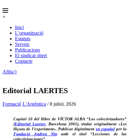
×
Inici
L’organització
Estatuts
Serveis
Publicacions
El sindicat obert
Contacte
Afilia’t
Editorial LAERTES
Formació
L'Argèntica
/ 8 juliol, 2026
Capítol 10 del llibre de VÍCTOR ALBA “Los colectivizadores”
(
Editorial Laertes,
Barcelona 2001), titulat originalment «Les
lliçons de l’experiment». Publicat digitalment
en español
per la
Fundació Andreu Nin
amb el títol “Lecciones de las
colectivizaciones”.