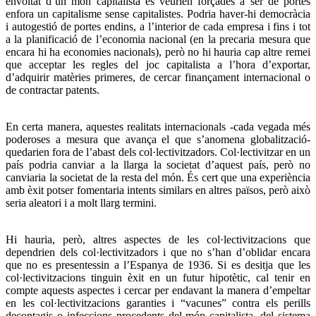
envoltat d’un món capitalista es veurien forçades a ser de portes
enfora un capitalisme sense capitalistes. Podria haver-hi democràcia
i autogestió de portes endins, a l’interior de cada empresa i fins i tot
a la planificació de l’economia nacional (en la precaria mesura que
encara hi ha economies nacionals), però no hi hauria cap altre remei
que acceptar les regles del joc capitalista a l’hora d’exportar,
d’adquirir matèries primeres, de cercar finançament internacional o
de contractar patents.
En certa manera, aquestes realitats internacionals -cada vegada més
poderoses a mesura que avança el que s’anomena globalització-
quedarien fora de l’abast dels col·lectivitzadors. Col·lectivitzar en un
país podria canviar a la llarga la societat d’aquest país, però no
canviaria la societat de la resta del món. És cert que una experiència
amb èxit potser fomentaria intents similars en altres països, però això
seria aleatori i a molt llarg termini.
Hi hauria, però, altres aspectes de les col·lectivitzacions que
dependrien dels col·lectivitzadors i que no s’han d’oblidar encara
que no es presentessin a l’Espanya de 1936. Si es desitja que les
col·lectivitzacions tinguin èxit en un futur hipotètic, cal tenir en
compte aquests aspectes i cercar per endavant la manera d’empeltar
en les col·lectivitzacions garanties i “vacunes” contra els perills
decontagis o infeccions procedents del món capitalista, del sistema