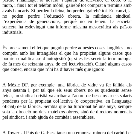
moto, i fins i tot el telèfon mòbil, gairebé tot comprat a terminis amb
avals bancaris. Si perden la feina, ho perden gairebé tot. En canvi, ja
no poden perdre l’educació obrera, la militància sindical,
l’experiència de generacions, perquè no en tenen. La societat
sencera ha esdevingut una informe miasma mesocràtica als països
industrials.
És precisament el fet que puguin perdre aquestes coses tangibles i no
comptin amb les intangibles el que ha propiciat alguns casos que
podrien qualificar-se d’autogestió (o, si es fes servir la terminologia
de fa més de seixanta anys, de col·lectivització). Citaré alguns casos
que conec, encara que n’hi ha d’haver més que ignoro.
A Mèxic DF, per exemple, una fàbrica de vidre va fer fallida als
anys setanta i, per tal que els seus obrers no es quedessin sense
feina, un sindicat cristià va arribar a l’acord de bescanviar els salaris
pendents per la propietat col·lectiva (o cooperativa, en llenguatge
oficial) de la fàbrica. Sembla que ha funcionat bé uns anys, sempre
sota la direcció no dels mateixos obrers, sinó de directors nomenats
pel sindicat, i amb ajuda de comitès i assemblees.
A Tower, al País de Gal·les, tanca una empresa minera del carbó i el