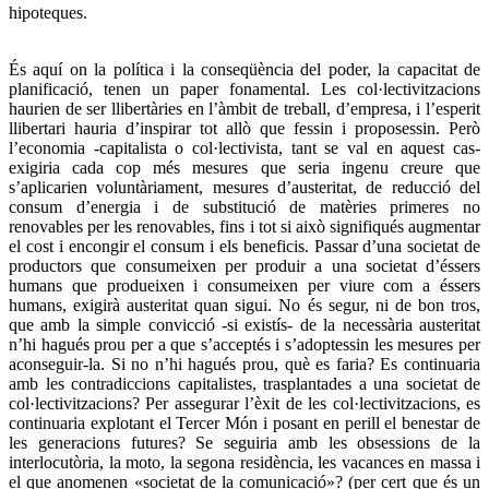
hipoteques.
És aquí on la política i la conseqüència del poder, la capacitat de
planificació, tenen un paper fonamental. Les col·lectivitzacions
haurien de ser llibertàries en l’àmbit de treball, d’empresa, i l’esperit
llibertari hauria d’inspirar tot allò que fessin i proposessin. Però
l’economia -capitalista o col·lectivista, tant se val en aquest cas-
exigiria cada cop més mesures que seria ingenu creure que
s’aplicarien voluntàriament, mesures d’austeritat, de reducció del
consum d’energia i de substitució de matèries primeres no
renovables per les renovables, fins i tot si això signifiqués augmentar
el cost i encongir el consum i els beneficis. Passar d’una societat de
productors que consumeixen per produir a una societat d’éssers
humans que produeixen i consumeixen per viure com a éssers
humans, exigirà austeritat quan sigui. No és segur, ni de bon tros,
que amb la simple convicció -si existís- de la necessària austeritat
n’hi hagués prou per a que s’acceptés i s’adoptessin les mesures per
aconseguir-la. Si no n’hi hagués prou, què es faria? Es continuaria
amb les contradiccions capitalistes, trasplantades a una societat de
col·lectivitzacions? Per assegurar l’èxit de les col·lectivitzacions, es
continuaria explotant el Tercer Món i posant en perill el benestar de
les generacions futures? Se seguiria amb les obsessions de la
interlocutòria, la moto, la segona residència, les vacances en massa i
el que anomenen «societat de la comunicació»? (per cert que és un