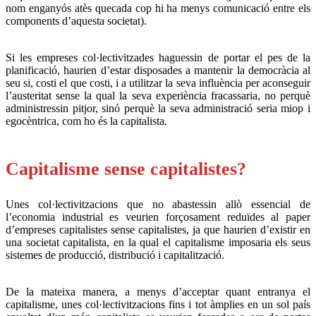
nom enganyós atès quecada cop hi ha menys comunicació entre els
components d’aquesta societat).
Si les empreses col·lectivitzades haguessin de portar el pes de la
planificació, haurien d’estar disposades a mantenir la democràcia al
seu si, costi el que costi, i a utilitzar la seva influència per aconseguir
l’austeritat sense la qual la seva experiència fracassaria, no perquè
administressin pitjor, sinó perquè la seva administració seria miop i
egocèntrica, com ho és la capitalista.
.
Capitalisme sense capitalistes?
Unes col·lectivitzacions que no abastessin allò essencial de
l’economia industrial es veurien forçosament reduïdes al paper
d’empreses capitalistes sense capitalistes, ja que haurien d’existir en
una societat capitalista, en la qual el capitalisme imposaria els seus
sistemes de producció, distribució i capitalització.
De la mateixa manera, a menys d’acceptar quant entranya el
capitalisme, unes col·lectivitzacions fins i tot àmplies en un sol país