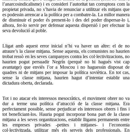
l’anarcosindicalisme) i es consideri l’autoritat tan corruptora com la
propietat privada, no s’havia de renunciar a utilitzar els mitjans que
es podessin arrencar a la política per a combatre-la. La millor manera
de disminuir el poder és prenent-lo i des del poder dispersar-lo i,
alhora, fer-lo servir per defensar aquesta dispersió i per efectuar la
seva devolució al poble.
Lligat amb aquest error inicial n’hi va haver un altre: el de no
atraure’s la classe mitjana. Sense aquesta, els comunistes no haurien
trobat ressò en les seves campanyes contra les col·lectivitzacions, no
haurien pogut persuadir Negrín (perquè no hi hagués vist cap
avantatge) que enviés l’or a Moscou i no haguessin disposat de
quadres ni de mitjans per imposar la política soviètica. En tot cas,
sense la classe mitjana, haurien hagut d’intentar establir una
dictadura oberta, declarada.
Tot i no atacar els interessos mesocràtics, el moviment obrer no va
dur a terme una política d’atracció de la classe mitjana. Era
perfectament possible, sense perjudicar els interessos obrers i fins i
tot beneficiant-los. Hauria pogut incorporar bona part de la classe
mitjana a les seves organitzacions, establir lligams permanents entre
les empreses privades -petites i mitjanes- i l’economia
col·lectivitzada, utilitzar més els serveis dels professionals. En