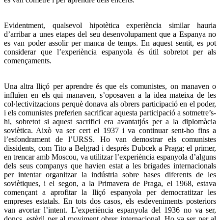
Evidentment, qualsevol hipotètica experiència similar hauria
d’arribar a unes etapes del seu desenvolupament que a Espanya no
es van poder assolir per manca de temps. En aquest sentit, es pot
considerar que l’experiència espanyola és útil sobretot per als
començaments.
Una altra lliçó per aprendre és que els comunistes, on manaven o
influïen en els qui manaven, s’oposaven a la idea mateixa de les
col·lectivitzacions perquè donava als obrers participació en el poder,
i els comunistes preferien sacrificar aquesta participació a sotmetre’s-
hi, sobretot si aquest sacrifici era avantatjós per a la diplomàcia
soviètica. Això va ser cert el 1937 i va continuar sent-ho fins a
l’esfondrament de l’URSS. Ho van demostrar els comunistes
dissidents, com Tito a Belgrad i després Dubcek a Praga; el primer,
en trencar amb Moscou, va utilitzar l’experiència espanyola d’alguns
dels seus companys que havien estat a les brigades internacionals
per intentar organitzar la indústria sobre bases diferents de les
soviètiques, i el segon, a la Primavera de Praga, el 1968, estava
començant a aprofitar la lliçó espanyola per democratitzar les
empreses estatals. En tots dos casos, els esdeveniments posteriors
van avortar l’intent. L’experiència espanyola del 1936 no va ser,
doncs, estèril per al moviment obrer internacional. Ho va ser per al