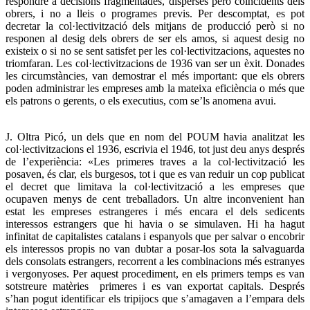
respondre a decisions fragmentades, disperses però coincidents dels
obrers, i no a lleis o programes previs. Per descomptat, es pot
decretar la col·lectivització dels mitjans de producció però si no
responen al desig dels obrers de ser els amos, si aquest desig no
existeix o si no se sent satisfet per les col·lectivitzacions, aquestes no
triomfaran. Les col·lectivitzacions de 1936 van ser un èxit. Donades
les circumstàncies, van demostrar el més important: que els obrers
poden administrar les empreses amb la mateixa eficiència o més que
els patrons o gerents, o els executius, com se’ls anomena avui.
J. Oltra Picó, un dels que en nom del POUM havia analitzat les
col·lectivitzacions el 1936, escrivia el 1946, tot just deu anys després
de l’experiència: «Les primeres traves a la col·lectivització les
posaven, és clar, els burgesos, tot i que es van reduir un cop publicat
el decret que limitava la col·lectivització a les empreses que
ocupaven menys de cent treballadors. Un altre inconvenient han
estat les empreses estrangeres i més encara el dels sedicents
interessos estrangers que hi havia o se simulaven. Hi ha hagut
infinitat de capitalistes catalans i espanyols que per salvar o encobrir
els interessos propis no van dubtar a posar-los sota la salvaguarda
dels consolats estrangers, recorrent a les combinacions més estranyes
i vergonyoses. Per aquest procediment, en els primers temps es van
sotstreure matèries primeres i es van exportat capitals. Després
s’han pogut identificar els tripijocs que s’amagaven a l’empara dels