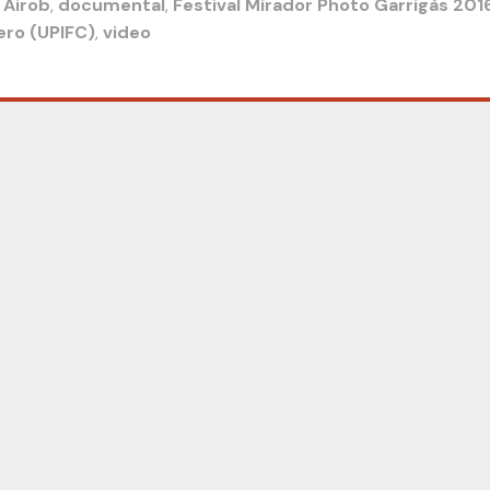
 Airob
,
documental
,
Festival Mirador Photo Garrigàs 201
ero (UPIFC)
,
video