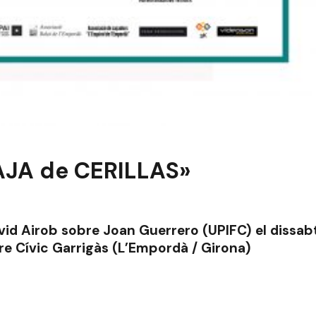
CAJA de CERILLAS»
id Airob sobre Joan Guerrero (UPIFC) el dissab
ntre Cívic Garrigàs (L’Empordà / Girona)