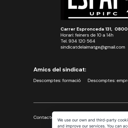
Carrer Espronceda 131, 0800
Horari: feiners de 10 a 14h
Tel. 934 120 564
sindicatdelaimatge@gmail.com
Amics del sindicat:
Descomptes: formació
Descomptes: empr
Contacte
Avís legal i política de privacitat
We use our own and third-party cooki
and improve our services. You can acce