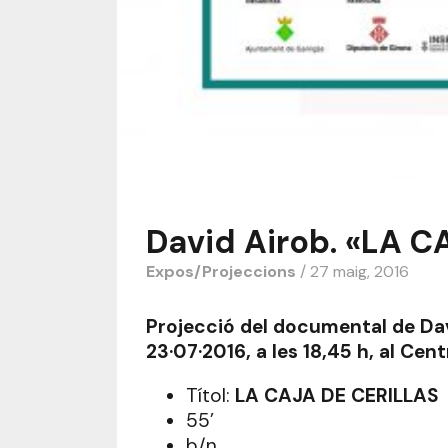
David Airob. «LA 
Expos/Projeccions
/ 27 maig, 2016
Projecció del documental de Dav
23·07·2016, a les 18,45 h, al Ce
Títol:
LA CAJA DE CERILLAS
55’
b/n