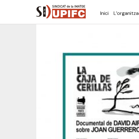
Inici
L’organitza