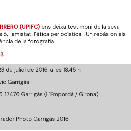
RRERO (UPIFC)
ens deixa testimoni de la seva
ó, l’amistat, l’ètica periodística… Un repàs on els
ncia de la fotografia.
63
3 de juliol de 2016, a les 18,45 h
vic Garrigàs
26. 17476 Garrigàs (L’Empordà / Girona)
Mirador Photo Garrigàs 2016