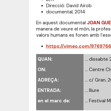
Direcció: David Airob
documental, 2014
En aquest documental
JOAN GUE
manera de veure el món, la professi
valors humans es fonen amb l’essè
https://vimeo.com/976976
QUAN:
… dissabte 2
ON:
… Centre Cí
ADREÇA:
… c/ Gran, 
ENTRADA:
… lliure
en el marc de:
… Festival 