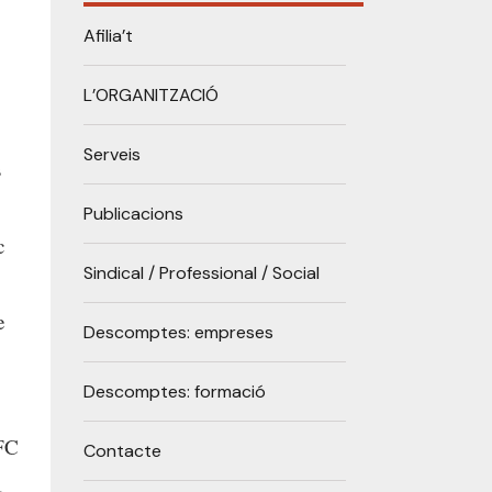
Afilia’t
L’ORGANITZACIÓ
Serveis
s
Publicacions
c
Sindical / Professional / Social
e
Descomptes: empreses
Descomptes: formació
FC
Contacte