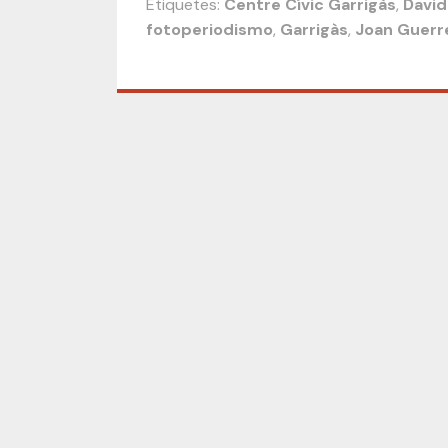
Etiquetes:
Centre Cívic Garrigàs
,
David
fotoperiodismo
,
Garrigàs
,
Joan Guerr