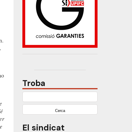
n.
,
no
Troba
Cerca:
e
jé
er
El sindicat
e