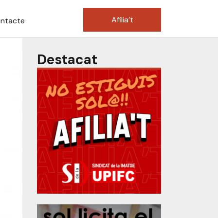
Afilia’t
ntacte
Destacat