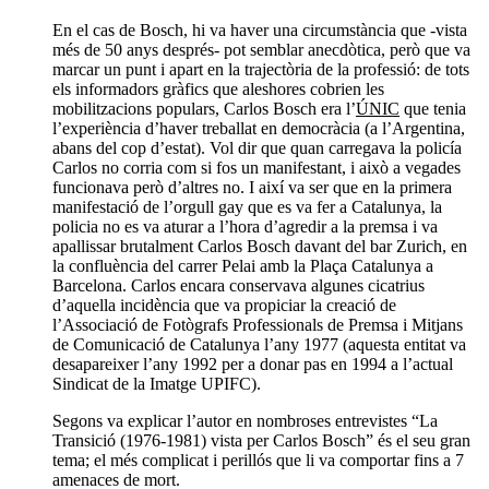
En el cas de Bosch, hi va haver una circumstància que -vista
més de 50 anys després- pot semblar anecdòtica, però que va
marcar un punt i apart en la trajectòria de la professió: de tots
els informadors gràfics que aleshores cobrien les
mobilitzacions populars, Carlos Bosch era l’
ÚNIC
que tenia
l’experiència d’haver treballat en democràcia (a l’Argentina,
abans del cop d’estat). Vol dir que quan carregava la policía
Carlos no corria com si fos un manifestant, i això a vegades
funcionava però d’altres no. I així va ser que en la primera
manifestació de l’orgull gay que es va fer a Catalunya, la
policia no es va aturar a l’hora d’agredir a la premsa i va
apallissar brutalment Carlos Bosch davant del bar Zurich, en
la confluència del carrer Pelai amb la Plaça Catalunya a
Barcelona. Carlos encara conservava algunes cicatrius
d’aquella incidència que va propiciar la creació de
l’Associació de Fotògrafs Professionals de Premsa i Mitjans
de Comunicació de Catalunya l’any 1977 (aquesta entitat va
desapareixer l’any 1992 per a donar pas en 1994 a l’actual
Sindicat de la Imatge UPIFC).
Segons va explicar l’autor en nombroses entrevistes “La
Transició (1976-1981) vista per Carlos Bosch” és el seu gran
tema; el més complicat i perillós que li va comportar fins a 7
amenaces de mort.