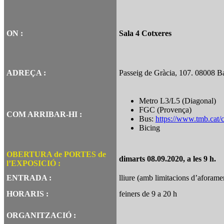
ON :
Sala 4 Cotxeres
ADREÇA :
Passeig de Gràcia, 107. 08008 B
Metro L3/L5 (Diagonal)
FGC (Provença)
COM ARRIBAR-HI :
Bus:
https://www.tmb.cat/
Bicing
OBERTURA de PORTES de
dimarts 08.09.2020, a les 9 h.
l’EXPOSICIÓ :
ENTRADA :
lliure (amb limitacions d’aforame
HORARIS :
feiners de 9 a 20 h
ORGANITZACIÓ :