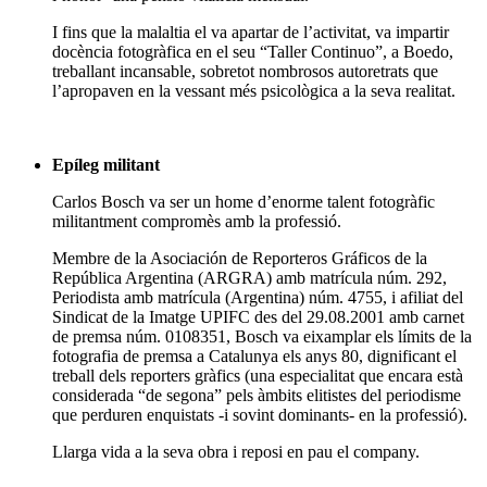
I fins que la malaltia el va apartar de l’activitat, va impartir
docència fotogràfica en el seu “Taller Continuo”, a Boedo,
treballant incansable, sobretot nombrosos autoretrats que
l’apropaven en la vessant més psicològica a la seva realitat.
Epíleg militant
Carlos Bosch va ser un home d’enorme talent fotogràfic
militantment compromès amb la professió.
Membre de la Asociación de Reporteros Gráficos de la
República Argentina (ARGRA) amb matrícula núm. 292,
Periodista amb matrícula (Argentina) núm. 4755, i afiliat del
Sindicat de la Imatge UPIFC des del 29.08.2001 amb carnet
de premsa núm. 0108351, Bosch va eixamplar els límits de la
fotografia de premsa a Catalunya els anys 80, dignificant el
treball dels reporters gràfics (una especialitat que encara està
considerada “de segona” pels àmbits elitistes del periodisme
que perduren enquistats -i sovint dominants- en la professió).
Llarga vida a la seva obra i reposi en pau el company.