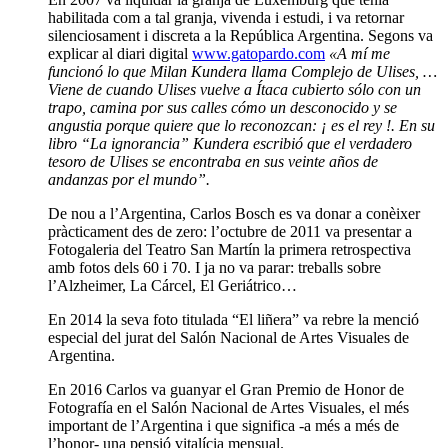
habilitada com a tal granja, vivenda i estudi, i va retornar
silenciosament i discreta a la República Argentina. Segons va
explicar al diari digital
www.gatopardo.com
«A mí me
funcionó lo que Milan Kundera llama Complejo de Ulises, …
Viene de cuando Ulises vuelve a Ítaca cubierto sólo con un
trapo, camina por sus calles cómo un desconocido y se
angustia porque quiere que lo reconozcan: ¡ es el rey !. En su
libro “La ignorancia” Kundera escribió que el verdadero
tesoro de Ulises se encontraba en sus veinte años de
andanzas por el mundo”.
De nou a l’Argentina, Carlos Bosch es va donar a conèixer
pràcticament des de zero: l’octubre de 2011 va presentar a
Fotogaleria del Teatro San Martín la primera retrospectiva
amb fotos dels 60 i 70. I ja no va parar: treballs sobre
l’Alzheimer, La Cárcel, El Geriátrico…
En 2014 la seva foto titulada “El liñera” va rebre la menció
especial del jurat del Salón Nacional de Artes Visuales de
Argentina.
En 2016 Carlos va guanyar el Gran Premio de Honor de
Fotografía en el Salón Nacional de Artes Visuales, el més
important de l’Argentina i que significa -a més a més de
l’honor- una pensió vitalícia mensual.