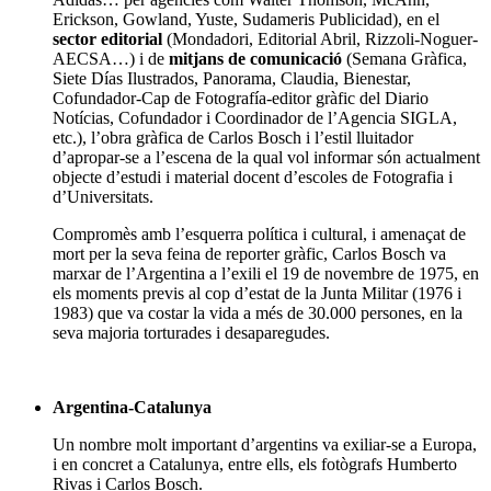
Erickson, Gowland, Yuste, Sudameris Publicidad), en el
sector editorial
(Mondadori, Editorial Abril, Rizzoli-Noguer-
AECSA…) i de
mitjans de comunicació
(Semana Gràfica,
Siete Días Ilustrados, Panorama, Claudia, Bienestar,
Cofundador-Cap de Fotografía-editor gràfic del Diario
Notícias, Cofundador i Coordinador de l’Agencia SIGLA,
etc.), l’obra gràfica de Carlos Bosch i l’estil lluitador
d’apropar-se a l’escena de la qual vol informar són actualment
objecte d’estudi i material docent d’escoles de Fotografia i
d’Universitats.
Compromès amb l’esquerra política i cultural, i amenaçat de
mort per la seva feina de reporter gràfic, Carlos Bosch va
marxar de l’Argentina a l’exili el 19 de novembre de 1975, en
els moments previs al cop d’estat de la Junta Militar (1976 i
1983) que va costar la vida a més de 30.000 persones, en la
seva majoria torturades i desaparegudes.
Argentina-Catalunya
Un nombre molt important d’argentins va exiliar-se a Europa,
i en concret a Catalunya, entre ells, els fotògrafs Humberto
Rivas i Carlos Bosch.