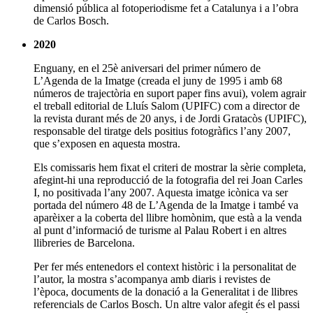
dimensió pública al fotoperiodisme fet a Catalunya i a l’obra
de Carlos Bosch.
2020
Enguany, en el 25è aniversari del primer número de
L’Agenda de la Imatge (creada el juny de 1995 i amb 68
números de trajectòria en suport paper fins avui), volem agrair
el treball editorial de Lluís Salom (UPIFC) com a director de
la revista durant més de 20 anys, i de Jordi Gratacòs (UPIFC),
responsable del tiratge dels positius fotogràfics l’any 2007,
que s’exposen en aquesta mostra.
Els comissaris hem fixat el criteri de mostrar la sèrie completa,
afegint-hi una reproducció de la fotografia del rei Joan Carles
I, no positivada l’any 2007. Aquesta imatge icònica va ser
portada del número 48 de L’Agenda de la Imatge i també va
aparèixer a la coberta del llibre homònim, que està a la venda
al punt d’informació de turisme al Palau Robert i en altres
llibreries de Barcelona.
Per fer més entenedors el context històric i la personalitat de
l’autor, la mostra s’acompanya amb diaris i revistes de
l’època, documents de la donació a la Generalitat i de llibres
referencials de Carlos Bosch. Un altre valor afegit és el passi