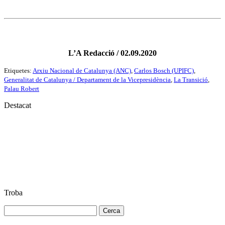
L’A Redacció / 02.09.2020
Etiquetes:
Arxiu Nacional de Catalunya (ANC)
,
Carlos Bosch (UPIFC)
,
Generalitat de Catalunya / Departament de la Vicepresidència
,
La Transició
,
Palau Robert
Destacat
Troba
Cerca: