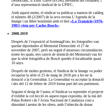
Democràtic, d’Enric Galve (EGM), president del certamen, i
d’una representació sindical de la UPIFC.
Amb aquest motiu, el sindicat va publicar a manera de catàleg
el número 48 (2/2007) de la seva revista L’Agenda de la
Imatge i un llibre homònim amb el títol
«La Transició (1976-
1981) vista per Carlos Bosch»
.
2008-2019
Després de l’exposició al SonimagFoto, les fotografies van
quedar dipositades al Memorial Democràtic el 27 de
novembre de 2007, però un seguit d’atzaroses circumstàncies
(entre les quals, tres canvis de domicili del Memorial) van fer
que la sèrie fotogràfica de Bosch quedés il·localitzable quasi
10 anys.
Després de moltes gestions, el Sindicat de la Imatge va poder
recuperar la sèrie el 25 de maig de 2018 per a fer-ne la
donació a la Generalitat. La Generalitat va acceptar la donació
i des del 12 de febrer de 2019 forma part del seu patrimoni.
Seguint el desig de l’autor, el Sindicat va reprendre el projecte
d’exhibir la col·lecció en aquest espai expositiu, de la mà del
Palau Robert i de l’Arxiu Nacional de Catalunya com a
dipositari i gestor de les obres, amb l’objectiu de donar