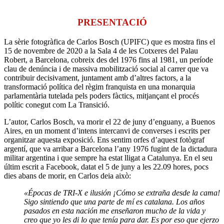
PRESENTACIÓ
La sèrie fotogràfica de Carlos Bosch (UPIFC) que es mostra fins el
15 de novembre de 2020 a la Sala 4 de les Cotxeres del Palau
Robert, a Barcelona, cobreix des del 1976 fins al 1981, un període
clau de denúncia i de massiva mobilització social al carrer que va
contribuir decisivament, juntament amb d’altres factors, a la
transformació política del règim franquista en una monarquia
parlamentària tutelada pels poders fàctics, mitjançant el procés
polític conegut com La Transició.
L’autor, Carlos Bosch, va morir el 22 de juny d’enguany, a Buenos
Aires, en un moment d’intens intercanvi de converses i escrits per
organitzar aquesta exposició. Ens sentim orfes d’aquest fotògraf
argentí, que va arribar a Barcelona l’any 1976 fugint de la dictadura
militar argentina i que sempre ha estat lligat a Catalunya. En el seu
últim escrit a Facebook, datat el 5 de juny a les 22.09 hores, pocs
dies abans de morir, en Carlos deia això:
«Épocas de TRI-X e ilusión ¡Cómo se extraña desde la cama!
Sigo sintiendo que una parte de mí es catalana. Los años
pasados en esta nación me enseñaron mucho de la vida y
creo que yo les di lo que tenía para dar. Es por eso que ejerzo