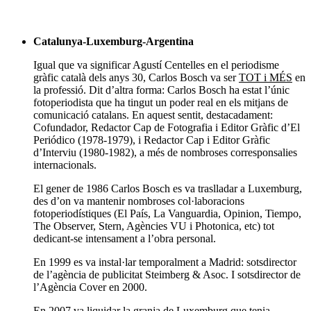
Catalunya-Luxemburg-Argentina
Igual que va significar Agustí Centelles en el periodisme
gràfic català dels anys 30, Carlos Bosch va ser
TOT i MÉS
en
la professió. Dit d’altra forma: Carlos Bosch ha estat l’únic
fotoperiodista que ha tingut un poder real en els mitjans de
comunicació catalans. En aquest sentit, destacadament:
Cofundador, Redactor Cap de Fotografia i Editor Gràfic d’El
Periódico (1978-1979), i Redactor Cap i Editor Gràfic
d’Interviu (1980-1982), a més de nombroses corresponsalies
internacionals.
El gener de 1986 Carlos Bosch es va traslladar a Luxemburg,
des d’on va mantenir nombroses col·laboracions
fotoperiodístiques (El País, La Vanguardia, Opinion, Tiempo,
The Observer, Stern, Agències VU i Photonica, etc) tot
dedicant-se intensament a l’obra personal.
En 1999 es va instal·lar temporalment a Madrid: sotsdirector
de l’agència de publicitat Steimberg & Asoc. I sotsdirector de
l’Agència Cover en 2000.
En 2007 va liquidar la granja de Luxemburg que tenia