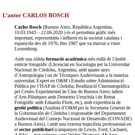
L’autor CARLOS BOSCH
Carlos Bosch
(Buenos Aires, República Argentina,
10.03.1945 – 22.06.2020 ) és el periodista gràfic més
important, representatiu i influent en la societat catalana i
espanyola des de 1976, fins 1987 que va marxar a viure
Luxemburg.
Amb una sòlida
formació acadèmica
més enllà de l’àmbit
estricte fotogràfic (Llicenciat en Sociologia per la Universitat
Nacional de Córdoba, Argentina, amb quatre anys
d’Antropologia i un de Tècniques Audiovisuals a la mateixa
universitat; Expert en O&M i Estudis sobre Administració
Pública per l’ISAP de Córdoba; Realització Cinematogràfica
pel Centro Experimental de Cine de Buenos Aires; tallers
d’Arts Plàstiques amb Demetrio Urruchúa i de Retrat
Fotogràfic amb Eduardo Florit, etc), amb experiència de
gestió política
(Analista d’O&M per la Secretaria General de
la Gobernación de Córdoba i responsable del Departament
Audiovisual del Consejo Nacional de Desarrollo (CONADE)
a Buenos Aires), i amb una extensa trajectòria professional en
el
sector publicitari
(campanyes de Lewis, Ford, Cacharel,
Adidas… per agències com Walter Thomson, McAnn,