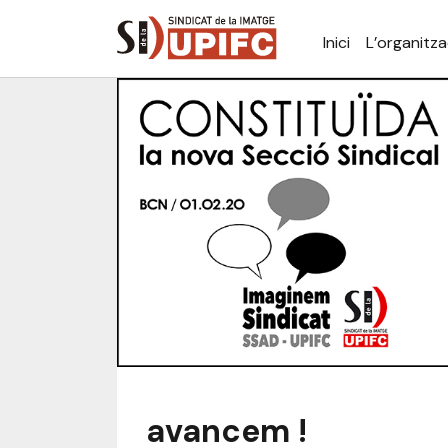
Inici
L’organitza
avancem !