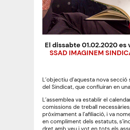
El dissabte 01.02.2020 es 
SSAD IMAGINEM SINDIC
L’objectiu d’aquesta nova secció 
del Sindicat, que confluiran en un
L’assemblea va establir el calenda
comissions de treball necessàries
pròximament a l’afiliació, i va n
en compliment dels estatuts, s’in
dret amb veu i vot en tots els as