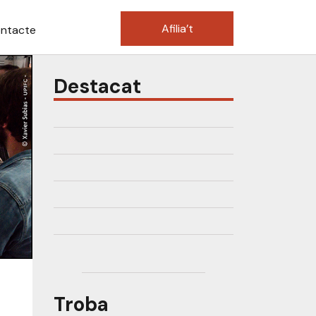
Afilia’t
ntacte
Destacat
Troba