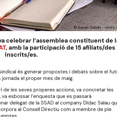
va celebrar l’assemblea constituent de l
AT
, amb la participació de 15 afiliats/des
inscrits/es.
sindical és generar propostes i debats sobre el fut
a jornada el proper mes de maig.
ri de les seves properes accions, va concretar les
, va esbossar l’enquesta que es passarà
omenar delegat de la SSAD al company Dídac Salau qu
corpora al Consell Directiu com a membre de ple
sumptes.