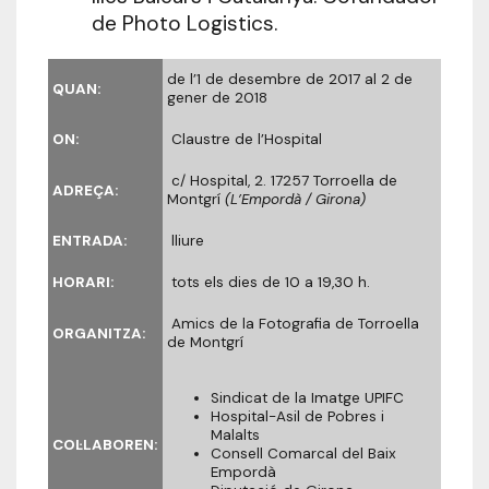
de Photo Logistics.
de l’1 de desembre de 2017 al 2 de
QUAN:
gener de 2018
ON:
Claustre de l’Hospital
c/ Hospital, 2. 17257 Torroella de
ADREÇA:
Montgrí
(L’Empordà / Girona)
ENTRADA:
lliure
HORARI:
tots els dies de 10 a 19,30 h.
Amics de la Fotografia de Torroella
ORGANITZA:
de Montgrí
Sindicat de la Imatge UPIFC
Hospital-Asil de Pobres i
Malalts
COL·LABOREN:
Consell Comarcal del Baix
Empordà