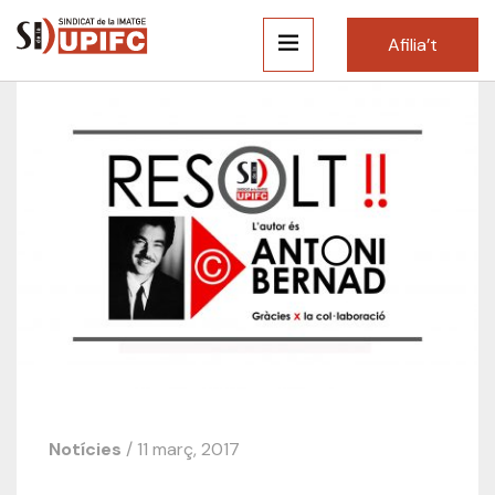
Afilia’t
Notícies
/ 11 març, 2017