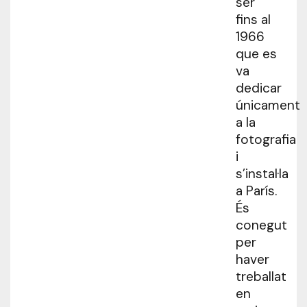
ser
fins al
1966
que es
va
dedicar
únicament
a la
fotografia
i
s’instal·la
a París.
És
conegut
per
haver
treballat
en