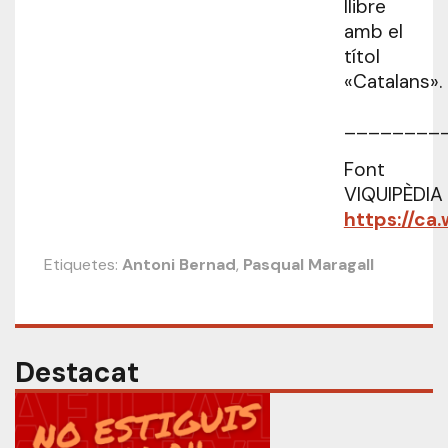
llibre
amb el
títol
«Catalans».
________
Font
VIQUIPÈDIA
https://ca
Etiquetes:
Antoni Bernad
,
Pasqual Maragall
Destacat