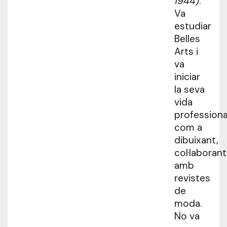
1944)
.
Va
estudiar
Belles
Arts i
va
iniciar
la seva
vida
professiona
com a
dibuixant,
col·laborant
amb
revistes
de
moda.
No va