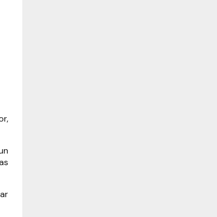
r,
un
las
ar