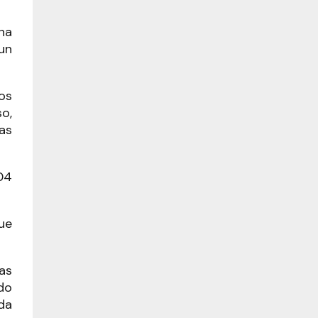
na
un
os
o,
as
04
ue
as
do
da