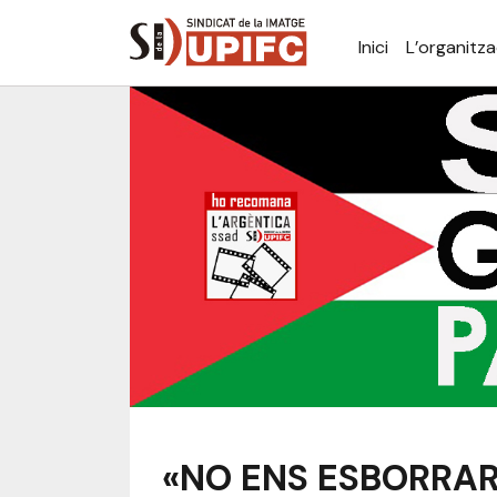
Inici
L’organitza
«NO ENS ESBORRA