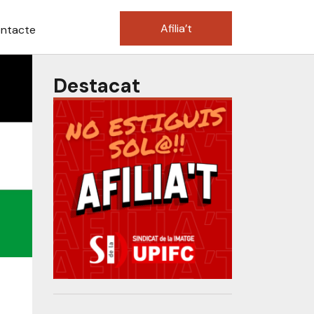
Afilia’t
ntacte
Destacat