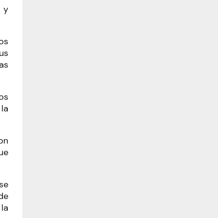
 y
os
us
as
os
la
on
ue
se
de
la