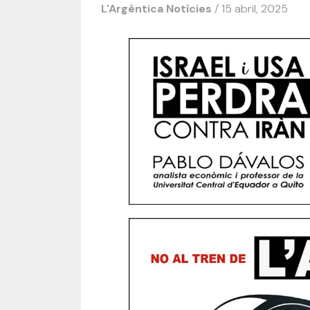
L'Argèntica
Notícies
/ 15 abril, 2025