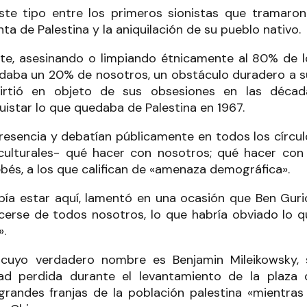
te tipo entre los primeros sionistas que tramaron
nta de Palestina y la aniquilación de su pueblo nativo.
nte, asesinando o limpiando étnicamente al 80% de l
uedaba un 20% de nosotros, un obstáculo duradero a s
nvirtió en objeto de sus obsesiones en las décad
uistar lo que quedaba de Palestina en 1967.
resencia y debatían públicamente en todos los círcul
 culturales- qué hacer con nosotros; qué hacer con 
ebés, a los que califican de «amenaza demográfica».
bía estar aquí, lamentó en una ocasión que Ben Guri
cerse de todos nosotros, lo que habría obviado lo q
».
 cuyo verdadero nombre es Benjamin Mileikowsky, 
ad perdida durante el levantamiento de la plaza 
randes franjas de la población palestina «mientras 