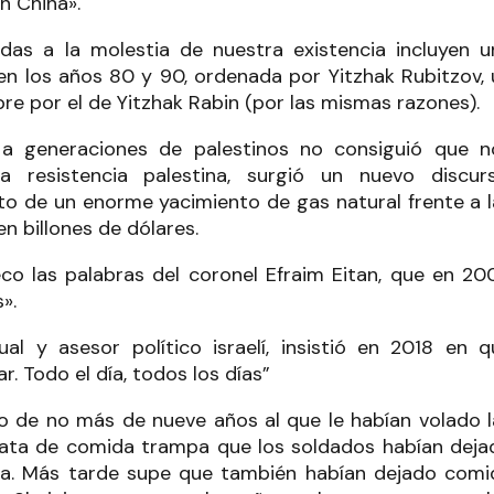
n China».
adas a la molestia de nuestra existencia incluyen u
en los años 80 y 90, ordenada por Yitzhak Rubitzov, 
e por el de Yitzhak Rabin (por las mismas razones).
ó a generaciones de palestinos no consiguió que n
a resistencia palestina, surgió un nuevo discurs
to de un enorme yacimiento de gas natural frente a l
n billones de dólares.
co las palabras del coronel Efraim Eitan, que en 20
».
al y asesor político israelí, insistió en 2018 en q
 Todo el día, todos los días”
o de no más de nueve años al que le habían volado l
lata de comida trampa que los soldados habían deja
za. Más tarde supe que también habían dejado comi