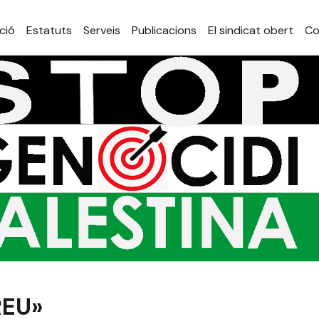
ció
Estatuts
Serveis
Publicacions
El sindicat obert
Co
REU»