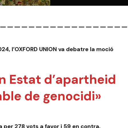
__________________
024, l’OXFORD UNION va debatre la moció
un Estat d’apartheid
ble de genocidi»
 per 278 vots a favor i 59 en contra.